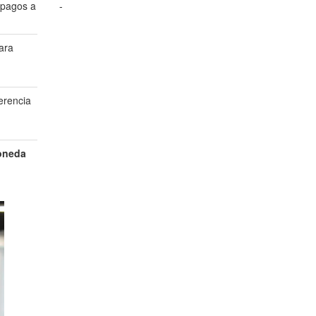
 pagos a
-
ara
erencia
oneda