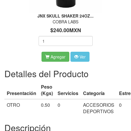
JNX SKULL SHAKER 24OZ...
COBRA LABS
$240.00MXN
Agregar
Ver
Detalles del Producto
Peso
Presentación
(Kgs)
Servicios
Categoría
Estre
OTRO
0.50
0
ACCESORIOS
0
DEPORTIVOS
Descripción