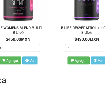
FE WOMENS BLEND MULTI...
B LIFE RESVERATROL 190C
B Life®
B Life®
$450.00MXN
$490.00MXN
Agregar
Ver
Agregar
Ver
ca