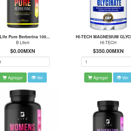
Life Pure Berberina 100...
HI-TECH MAGNESIUM GLYCI
B Life®
HI-TECH
$0.00MXN
$350.00MXN
Agregar
Ver
Agregar
Ver