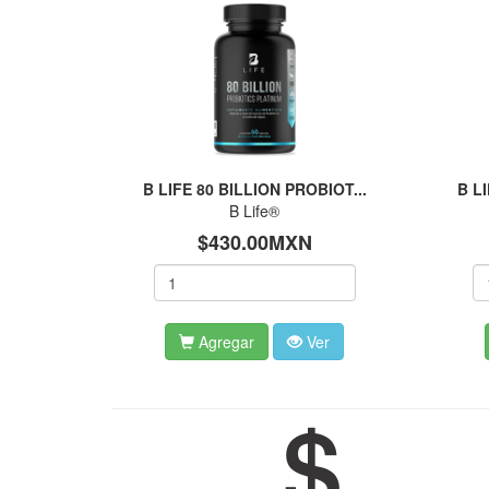
B LIFE 80 BILLION PROBIOT...
B L
B Life®
$430.00MXN
Agregar
Ver