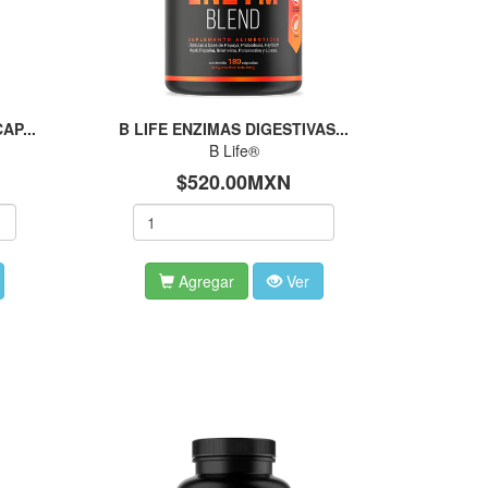
AP...
B LIFE ENZIMAS DIGESTIVAS...
B Life®
$520.00MXN
Agregar
Ver