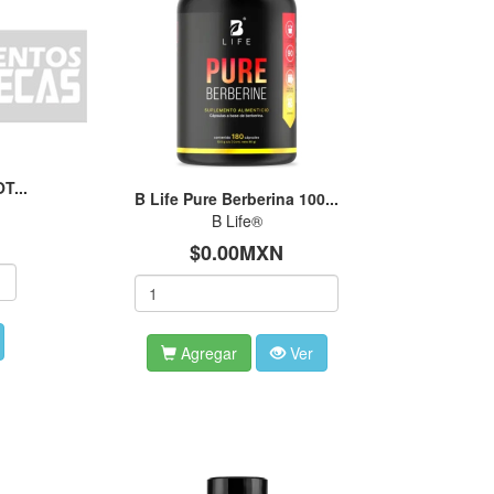
T...
B Life Pure Berberina 100...
B Life®
$0.00MXN
Agregar
Ver