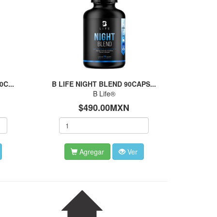
C...
B LIFE NIGHT BLEND 90CAPS...
B Life®
$490.00MXN
Agregar
Ver