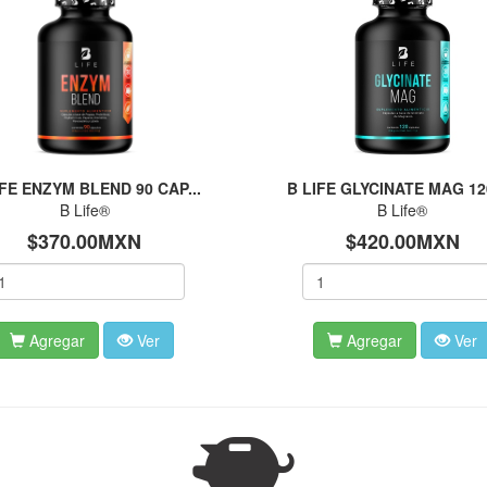
IFE ENZYM BLEND 90 CAP...
B LIFE GLYCINATE MAG 120
B Life®
B Life®
$370.00MXN
$420.00MXN
Agregar
Ver
Agregar
Ver