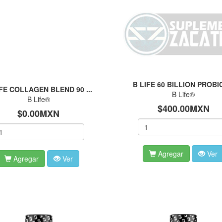
B LIFE 60 BILLION PROBIO
IFE COLLAGEN BLEND 90 ...
B Life®
B Life®
$400.00MXN
$0.00MXN
Agregar
Ver
Agregar
Ver