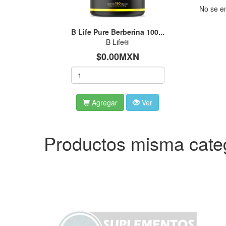
No se en
B Life Pure Berberina 100...
B Life®
$0.00MXN
Agregar
Ver
Productos misma cate