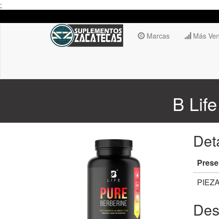
;
Marcas
Más Ven
B Lif
Det
Prese
PIEZ
Des