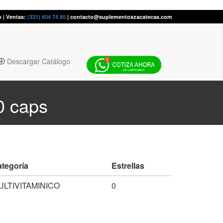
p | Ventas:
(331) 604 74 85
| contacto@suplementoszacatecas.com
Descargar Catálogo
0 caps
tegoría
Estrellas
ULTIVITAMINICO
0