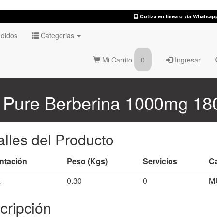
Cotiza en línea o vía Whatsap
didos
Categorias
Mi Carrito
0
Ingresar
e Pure Berberina 1000mg 18
alles del Producto
ntación
Peso (Kgs)
Servicios
Ca
A
0.30
0
M
cripción