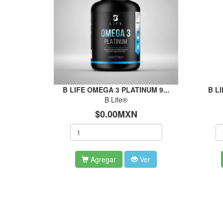
B LIFE OMEGA 3 PLATINUM 9...
B L
B Life®
$0.00MXN
Agregar
Ver