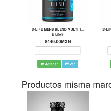
B-LIFE MENS BLEND MULTI 1...
B-LI
B Life®
$440.00MXN
Agregar
Ver
Productos misma mar